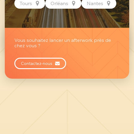
Tours
Orléans
Nantes
Vous souhaitez lancer un afterwork près de
chez vous ?
Contactez-nous